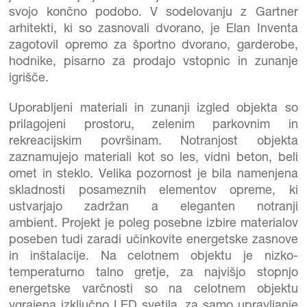
svojo končno podobo. V sodelovanju z Gartner
arhitekti, ki so zasnovali dvorano, je Elan Inventa
zagotovil opremo za športno dvorano, garderobe,
hodnike, pisarno za prodajo vstopnic in zunanje
igrišče.
Uporabljeni materiali in zunanji izgled objekta so
prilagojeni prostoru, zelenim parkovnim in
rekreacijskim površinam. Notranjost objekta
zaznamujejo materiali kot so les, vidni beton, beli
omet in steklo. Velika pozornost je bila namenjena
skladnosti posameznih elementov opreme, ki
ustvarjajo zadržan a eleganten notranji
ambient. Projekt je poleg posebne izbire materialov
poseben tudi zaradi učinkovite energetske zasnove
in inštalacije. Na celotnem objektu je nizko-
temperaturno talno gretje, za najvišjo stopnjo
energetske varčnosti so na celotnem objektu
vgrajena izključno LED svetila, za samo upravljanje