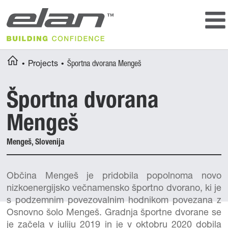
Storage and locker rooms
Badminton
Other equipment
Table tennis
Floorball
Outdoor courts
Breadcrumbs
You
Home
Projects
Športna dvorana Mengeš
Multipurpose courts
are
here:
Športna dvorana
Mengeš
Mengeš, Slovenija
Občina Mengeš je pridobila popolnoma novo
nizkoenergijsko večnamensko športno dvorano, ki je
s podzemnim povezovalnim hodnikom povezana z
Osnovno šolo Mengeš. Gradnja športne dvorane se
je začela v juliju 2019 in je v oktobru 2020 dobila