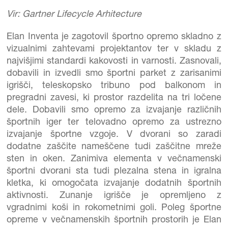
Vir: Gartner Lifecycle Arhitecture
Elan Inventa je zagotovil športno opremo skladno z
vizualnimi zahtevami projektantov ter v skladu z
najvišjimi standardi kakovosti in varnosti. Zasnovali,
dobavili in izvedli smo športni parket z zarisanimi
igrišči, teleskopsko tribuno pod balkonom in
pregradni zavesi, ki prostor razdelita na tri ločene
dele. Dobavili smo opremo za izvajanje različnih
športnih iger ter telovadno opremo za ustrezno
izvajanje športne vzgoje. V dvorani so zaradi
dodatne zaščite nameščene tudi zaščitne mreže
sten in oken. Zanimiva elementa v večnamenski
športni dvorani sta tudi plezalna stena in igralna
kletka, ki omogočata izvajanje dodatnih športnih
aktivnosti. Zunanje igrišče je opremljeno z
vgradnimi koši in rokometnimi goli. Poleg športne
opreme v večnamenskih športnih prostorih je Elan