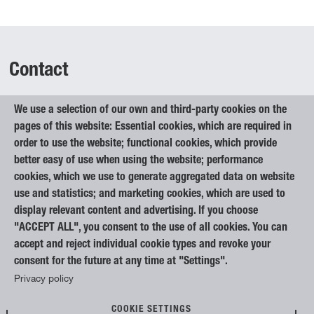
Contact
We use a selection of our own and third-party cookies on the
Elan Inventa, d.o.o.
pages of this website: Essential cookies, which are required in
Begunje na Gorenjskem 1
order to use the website; functional cookies, which provide
4275 Begunje na Gorenjskem
better easy of use when using the website; performance
Slovenia
cookies, which we use to generate aggregated data on website
use and statistics; and marketing cookies, which are used to
+386 4 53 51 333
display relevant content and advertising. If you choose
infoinventa@elan.si
"ACCEPT ALL", you consent to the use of all cookies. You can
Privacy notice
accept and reject individual cookie types and revoke your
Code of Conduct
consent for the future at any time at "Settings".
Privacy policy



COOKIE SETTINGS